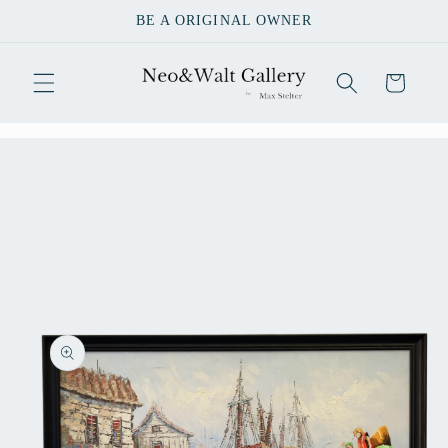
Direkt
BE A ORIGINAL OWNER
zum
Inhalt
Warenkorb
u
oduktinformationen
ringen