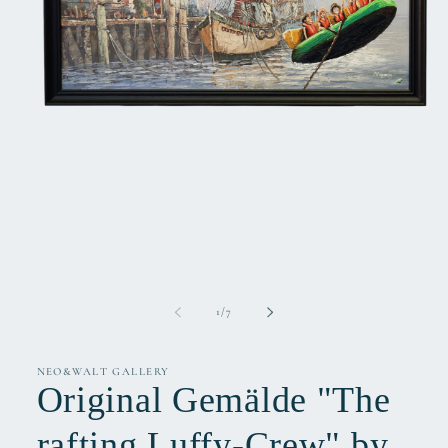
Medien
1
in
Modal
öffnen
von
1
/
7
NEO&WALT GALLERY
Original Gemälde "The
rafting Luffy-Crew" by