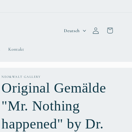
S
Warenkorb
Einloggen
Deutsch
p
r
n
Kontakt
a
c
NEO&WALT GALLERY
h
Original Gemälde
e
"Mr. Nothing
happened" by Dr.