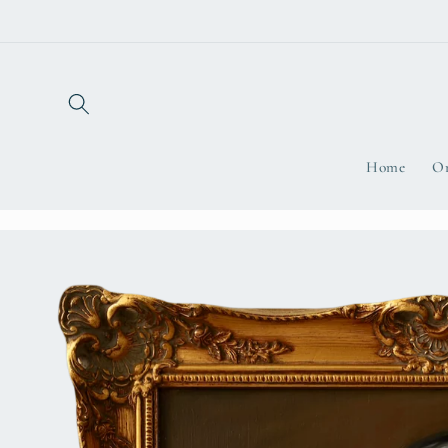
Direkt
zum
Inhalt
Home
Or
Zu
Produktinformationen
springen