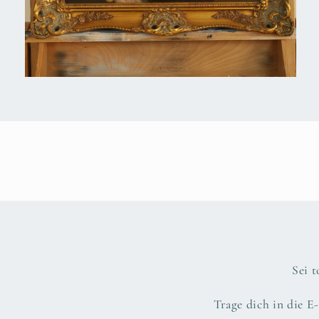
Medien
4
in
Modal
öffnen
Sei 
Trage dich in die E