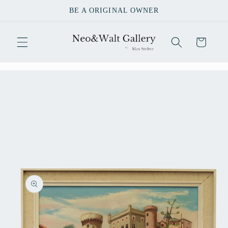
Direkt
BE A ORIGINAL OWNER
zum
Inhalt
Warenkorb
u
oduktinformationen
ringen