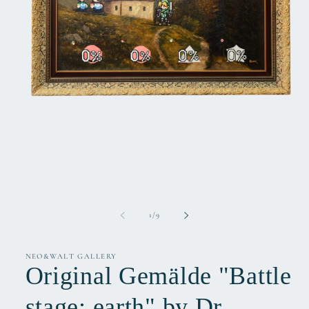
Medien
1
in
Modal
öffnen
von
1
/
9
NEO&WALT GALLERY
Original Gemälde "Battle
stage: earth" by Dr.