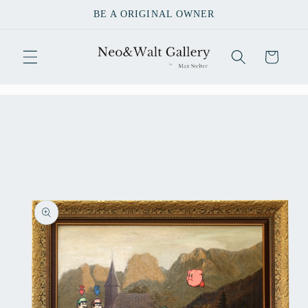
Direkt
BE A ORIGINAL OWNER
zum
Inhalt
Warenkorb
u
oduktinformationen
ringen