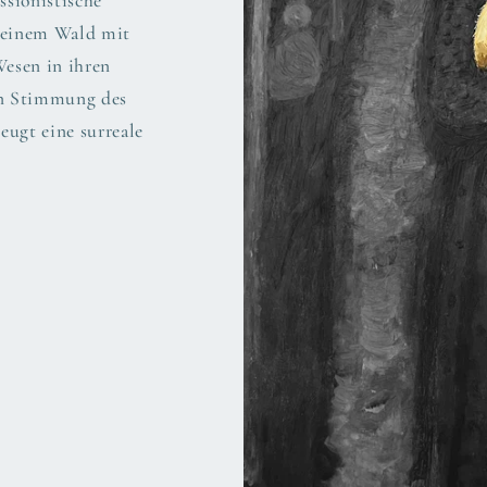
ssionistische
n einem Wald mit
Wesen in ihren
en Stimmung des
eugt eine surreale