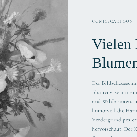
COMIC/CARTOON
Vielen 
Blume
Der Bildschausschnit
Blumenvase mit ei
und Wildblumen. I
humorvoll die Harm
Vordergrund posier
hervorschaut. Der K