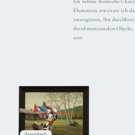
Ich nehme ikonische Chara
e
Elementen erweitere ich d
interagieren, ihn durchbre
g
dreidimensionalen Objekt, 
sein.
o
r
i
e
:
Ausverkauft