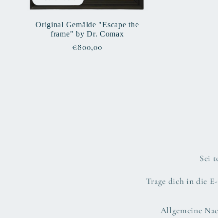
Original Gemälde "Escape the
frame" by Dr. Comax
Normaler
€800,00
Preis
Sei 
Trage dich in die E
Allgemeine Nac