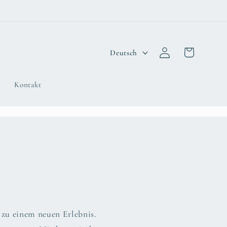
S
Warenkorb
Einloggen
Deutsch
p
r
n
Kontakt
a
c
h
e
 zu einem neuen Erlebnis.