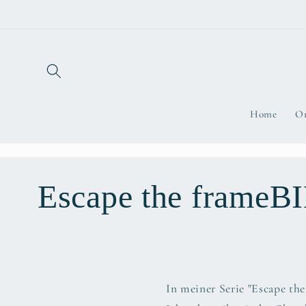
Direkt
zum
Inhalt
Home
Or
K
Escape the frameB
a
t
In meiner Serie "Escape th