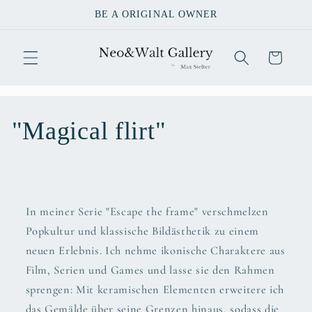
Direkt
BE A ORIGINAL OWNER
zum
Inhalt
Warenkorb
K
"Magical flirt"
a
t
In meiner Serie "Escape the frame" verschmelzen
e
Popkultur und klassische Bildästhetik zu einem
g
neuen Erlebnis. Ich nehme ikonische Charaktere aus
Film, Serien und Games und lasse sie den Rahmen
o
sprengen: Mit keramischen Elementen erweitere ich
das Gemälde über seine Grenzen hinaus, sodass die