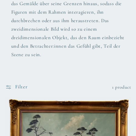
das Gemälde über seine Grenzen hinaus, sodass die
t
Figuren mit dem Rahmen interagieren, ihn
i
durchbrechen oder aus ihm heraustreten. Das
zweidimensionale Bild wird so zu einem
o
dreidimensionalen Objekt, das den Raum einbezieht
n
und den Betrachter:innen das Gefühl gibt, Teil der
Szene zu sein.
:
Filter
1 product