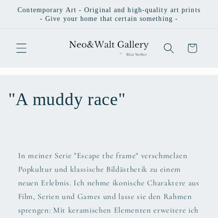
Skip to
Contemporary Art - Original and high-quality art prints
content
- Give your home that certain something -
Cart
C
"A muddy race"
o
l
In meiner Serie "Escape the frame" verschmelzen
l
Popkultur und klassische Bildästhetik zu einem
e
neuen Erlebnis. Ich nehme ikonische Charaktere aus
Film, Serien und Games und lasse sie den Rahmen
c
sprengen: Mit keramischen Elementen erweitere ich